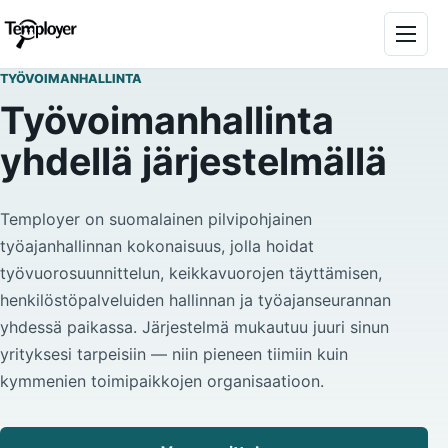
Siirry sisältöön
Avaa v
TYÖVOIMANHALLINTA
Työvoimanhallinta
yhdellä järjestelmällä
Temployer on suomalainen pilvipohjainen
työajanhallinnan kokonaisuus, jolla hoidat
työvuorosuunnittelun, keikkavuorojen täyttämisen,
henkilöstöpalveluiden hallinnan ja työajanseurannan
yhdessä paikassa. Järjestelmä mukautuu juuri sinun
yrityksesi tarpeisiin — niin pieneen tiimiin kuin
kymmenien toimipaikkojen organisaatioon.